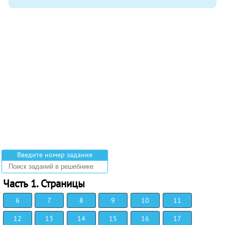
Введите номер задания
Часть 1. Страницы
6
7
8
9
10
11
12
13
14
15
16
17