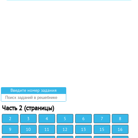
Введите номер задания
Часть 2 (страницы)
2
3
4
5
6
7
8
9
10
11
12
13
15
16