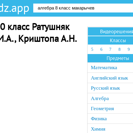
dz.app
0 класс Ратушняк
Видеорешени
 И.А., Криштопа А.Н.
Классы
5
6
7
8
9
Предметы
Математика
Английский язык
Русский язык
Алгебра
Геометрия
Физика
Химия