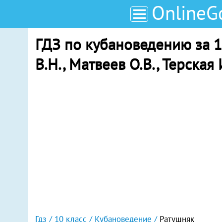
OnlineG
ГДЗ по кубановедению за 1
В.Н., Матвеев О.В., Терская
Гдз
10 класс
Кубановедение
Ратушняк