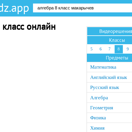
dz.app
 класс онлайн
Видеорешени
Классы
5
6
7
8
9
Предметы
Математика
Английский язык
Русский язык
Алгебра
Геометрия
Физика
Химия