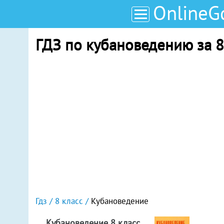
OnlineG
ГДЗ по кубановедению за 8
Гдз
8 класс
Кубановедение
Кубановедение 8 класс