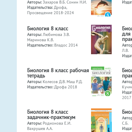
Авторы:
Захаров В.Б. Сонин Н.И.
Изда
Издательства:
Дрофа,
Просвещение 2018-2024
Биология 8 класс
Биол
для
Авторы:
Любимова З.В.
пра
Маринова К.В.
Издательство:
Владос 2014
Авто
Л.В.
Изда
Биология 8 класс рабочая
Биол
тетрадь
пра
Авторы:
Колесов Д.В. Маш Р.Д.
Авто
Издательство:
Дрофа 2018
Кучме
Изда
2017
Биология 8 класс
Био
задачник-практикум
Авто
Авторы:
Родионова Е.И.
С.Б.
Вахрушев А.А.
Изда