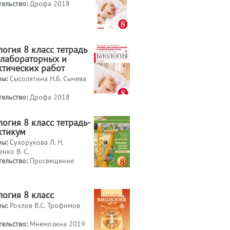
тельство:
Дрофа 2018
огия 8 класс тетрадь
 лабораторных и
ктических работ
ры:
Сысолятина Н.Б. Сычева
тельство:
Дрофа 2018
огия 8 класс тетрадь-
ктикум
ры:
Сухорукова Л. Н.
нко В. С.
тельство:
Просвещение
логия 8 класс
ры:
Рохлов В.С. Трофимов
тельство:
Мнемозина 2019