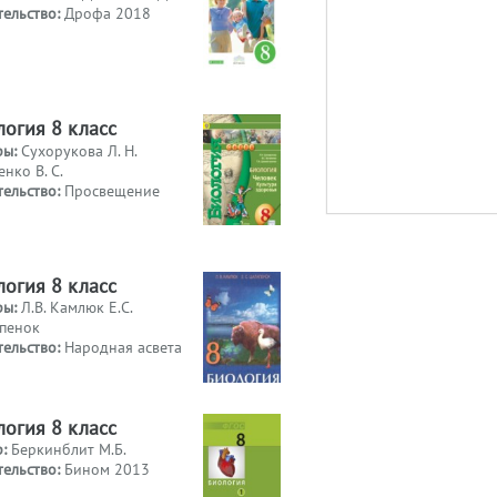
тельство:
Дрофа 2018
логия 8 класс
ры:
Сухорукова Л. Н.
нко В. С.
тельство:
Просвещение
логия 8 класс
ры:
Л.В. Камлюк Е.С.
пенок
тельство:
Народная асвета
логия 8 класс
р:
Беркинблит М.Б.
тельство:
Бином 2013