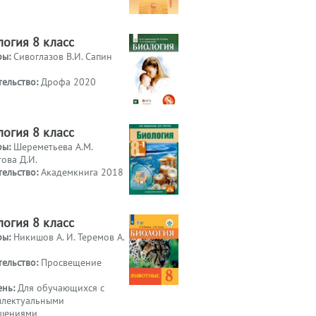
логия 8 класс
ры:
Сивоглазов В.И. Сапин
тельство:
Дрофа 2020
логия 8 класс
ры:
Шереметьева А.М.
ова Д.И.
тельство:
Академкнига 2018
логия 8 класс
ры:
Никишов А. И. Теремов А.
тельство:
Просвещение
ень:
Для обучающихся с
ллектуальными
шениями