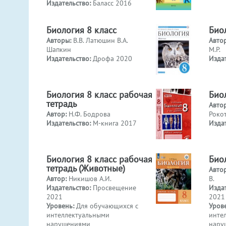
Издательство:
Баласс 2016
Биология 8 класс
Био
Авторы:
В.В. Латюшин В.А.
Авто
Шапкин
М.Р.
Издательство:
Дрофа 2020
Изда
Биология 8 класс рабочая
Био
тетрадь
Авто
Автор:
Н.Ф. Бодрова
Рокот
Издательство:
М-книга 2017
Изда
Биология 8 класс рабочая
Био
тетрадь (Животные)
Авто
Автор:
Никишов А.И.
В.
Издательство:
Просвещение
Изда
2021
2021
Уровень:
Для обучающихся с
Уров
интеллектуальными
инте
нарушениями
нару