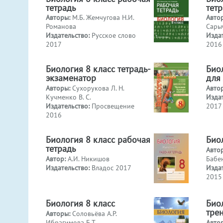
тетрадь
тет
Авторы:
М.Б. Жемчугова Н.И.
Авто
Романова
Сары
Издательство:
Русское слово
Изда
2017
2016
Биология 8 класс тетрадь-
Биол
экзаменатор
для
Авторы:
Сухорукова Л. Н.
Авто
Кучменко В. С.
Изда
Издательство:
Просвещение
2017
2016
Биология 8 класс рабочая
Био
тетрадь
Авто
Автор:
А.И. Никишов
Бабен
Издательство:
Владос 2017
Изда
2015
Биология 8 класс
Биол
тре
Авторы:
Соловьёва А.Р.
Ибрагимова Б.Т.
Авто