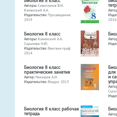
Биология 8 класс
Био
тет
Авторы:
Сивоглазов В.И.
Каменский А.А.
Авто
Издательство:
Просвещение
Изда
2019
2016
Биология 8 класс
Био
Авторы:
Каменский А.А.
Авто
Сарычева Н.Ю.
Изда
Издательство:
Вентана-граф
2014
Биология 8 класс
Биол
практические занятия
для
и с
Автор:
Никишов А.И.
упр
Издательство:
Владос 2013
Авто
Сысол
Изда
Биология 8 класс рабочая
Био
тетрадь
Авто