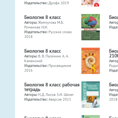
Издательство:
Дрофа 2019
Биология 8 класс
Био
Авторы:
Жемчугова М.Б.
Авто
Романова Н.И.
Изда
Издательство:
Русское слово
2018
Биология 8 класс
Био
210
Авторы:
В. В. Пасечник А. А.
Каменский
Авто
Издательство:
Просвещение
Роди
2016
Изда
Биология 8 класс рабочая
Био
тетрадь
Авто
Авторы:
Н.Д. Лисов З.И. Шелег
Изда
Издательство:
Аверсэв 2015
2018