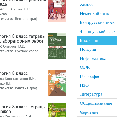
радь
Химия
ры:
Т.С. Сухова Н.Ю.
Немецкий язык
чева
тельство:
Вентана-граф
Белорусский язык
Французский язык
огия 8 класс тетрадь
 лабораторных работ
Биология
р:
Амахина Ю.В.
История
тельство:
Русское слово
Информатика
ОБЖ
логия 8 класс
География
ры:
Константинов В.М.
ко В.Г.
ИЗО
тельство:
Вентана-граф
Литература
Обществознание
огия 8 класс Тетрадь-
нажер
Черчение
ры:
Сухорукова Л.Н.