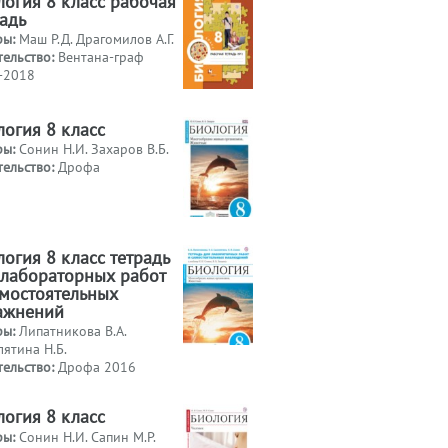
логия 8 класс рабочая
радь
ры:
Маш Р.Д. Драгомилов А.Г.
тельство:
Вентана-граф
-2018
логия 8 класс
ры:
Сонин Н.И. Захаров В.Б.
тельство:
Дрофа
огия 8 класс тетрадь
 лабораторных работ
амостоятельных
ажнений
ры:
Липатникова В.А.
ятина Н.Б.
тельство:
Дрофа 2016
логия 8 класс
ры:
Сонин Н.И. Сапин М.Р.