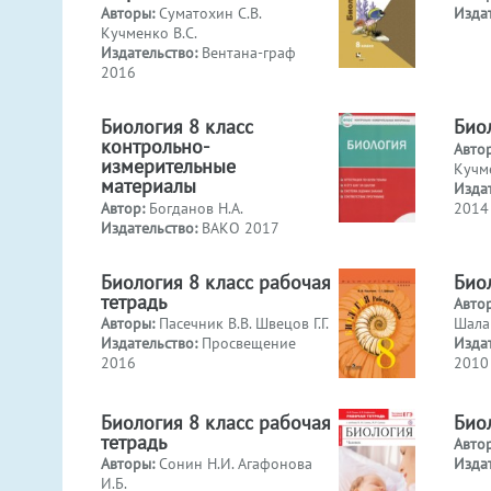
Авторы:
Суматохин С.В.
Изда
Кучменко В.С.
Издательство:
Вентана-граф
2016
Биология 8 класс
Био
контрольно-
Авто
измерительные
Кучме
материалы
Изда
Автор:
Богданов Н.А.
2014
Издательство:
ВАКО 2017
Биология 8 класс рабочая
Био
тетрадь
Авто
Авторы:
Пасечник В.В. Швецов Г.Г.
Шала
Издательство:
Просвещение
Изда
2016
2010
Биология 8 класс рабочая
Био
тетрадь
Авто
Авторы:
Сонин Н.И. Агафонова
Изда
И.Б.