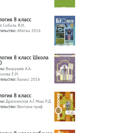
логия 8 класс
р:
Соболь В.И.
тельство:
Абетка 2016
логия 8 класс Школа
0
ры:
Вахрушев А.А.
онова Е.И.
тельство:
Баласс 2016
логия 8 класс
ры:
Драгомилов А.Г. Маш Р.Д.
тельство:
Вентана-граф