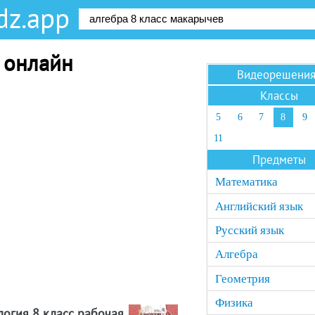
dz.app
с онлайн
Видеорешени
Классы
5
6
7
8
9
11
Предметы
Математика
Английский язык
Русский язык
Алгебра
Геометрия
Физика
логия 8 класс рабочая