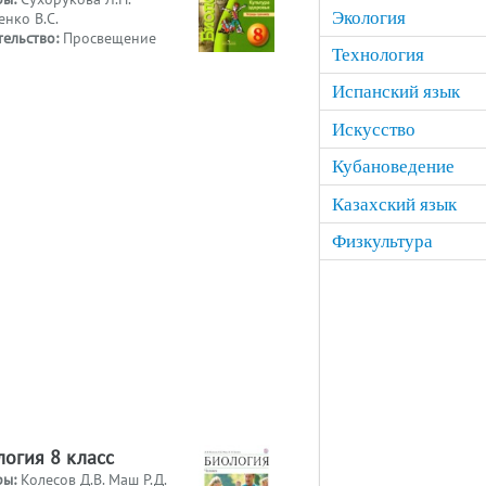
Экология
нко В.С.
тельство:
Просвещение
Технология
Испанский язык
Искусство
Кубановедение
Казахский язык
Физкультура
логия 8 класс
ры:
Колесов Д.В. Маш Р.Д.