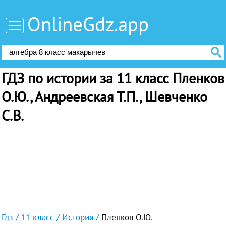
OnlineGdz.app
ГДЗ по истории за 11 класс Пленков
О.Ю., Андреевская Т.П., Шевченко
С.В.
Гдз
11 класс
История
Пленков О.Ю.