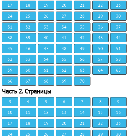
17
18
19
20
21
22
23
24
25
26
27
28
29
30
31
32
33
34
35
36
37
38
39
40
41
42
43
44
45
46
47
48
49
50
51
52
53
54
55
56
57
58
59
60
61
62
63
64
65
66
67
68
69
70
Часть 2. Страницы
3
4
5
6
7
8
9
10
11
12
13
14
15
16
17
18
19
20
21
22
23
24
25
26
27
28
29
30