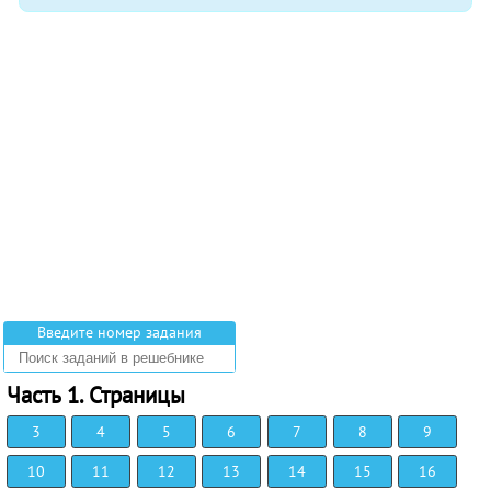
Введите номер задания
Часть 1. Страницы
3
4
5
6
7
8
9
10
11
12
13
14
15
16