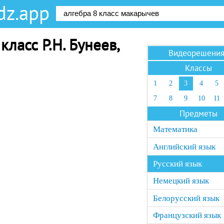
dz.app
класс Р.Н. Бунеев,
Видеорешени
Классы
1
2
3
4
5
7
8
9
10
11
Предметы
Математика
Английский язык
Русский язык
Немецкий язык
Белорусский язык
Французский язык