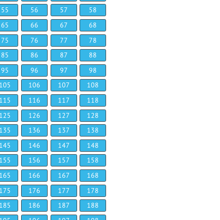
55
56
57
58
65
66
67
68
75
76
77
78
85
86
87
88
95
96
97
98
105
106
107
108
115
116
117
118
125
126
127
128
135
136
137
138
145
146
147
148
155
156
157
158
165
166
167
168
175
176
177
178
185
186
187
188