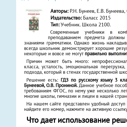
Авторы:
Р.Н. Бунеев, Е.В. Бунеева,
Издательство:
Баласс 2015
Тип:
Учебник. Школа 2100.
Современные учебники в ком
преподаванием предмета должны
знаниями грамматики. Однако жизнь накладыва
всегда школьник демонстрирует хорошие резул
некоторые и вовсе не могут
правильно выполни
Причин может быть много: непрофессионал
класса, усталость, эмоциональная перегрузка
подхода, который в стенах государственной шк
Решение есть:
ГДЗ по русскому языку 3 клас
Бунеевой, О.В. Прониной.
Данное учебное пособ
требованиям ФГОС, по нему уже несколько лет
многие школы, гимназии и лицеи в нашей стран
На нашем сайте представлен удобный доступ
найдите его номер, нажмите на активную ссылку,
Что дает использование реш