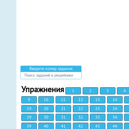
Введите номер задания
Упражнения
1
2
3
4
9
10
11
12
13
14
19
20
21
22
23
24
29
30
31
32
33
34
39
40
41
42
43
44