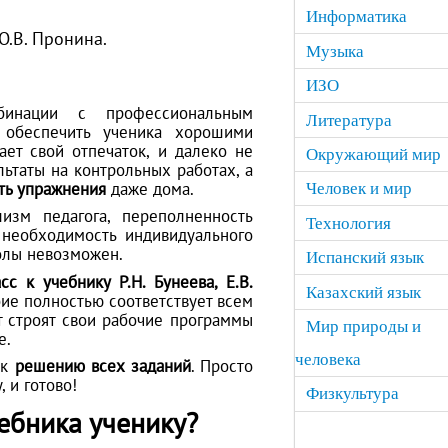
Информатика
 О.В. Пронина.
Музыка
ИЗО
бинации с профессиональным
Литература
 обеспечить ученика хорошими
ет свой отпечаток, и далеко не
Окружающий мир
ьтаты на контрольных работах, а
ть упражнения
даже дома.
Человек и мир
изм педагога, переполненность
Технология
, необходимость индивидуального
олы невозможен.
Испанский язык
с к учебнику Р.Н. Бунеева, Е.В.
Казахский язык
ие полностью соответствует всем
 строят свои рабочие программы
Мир природы и
е.
человека
 к
решению всех заданий
. Просто
 и готово!
Физкультура
ебника ученику?