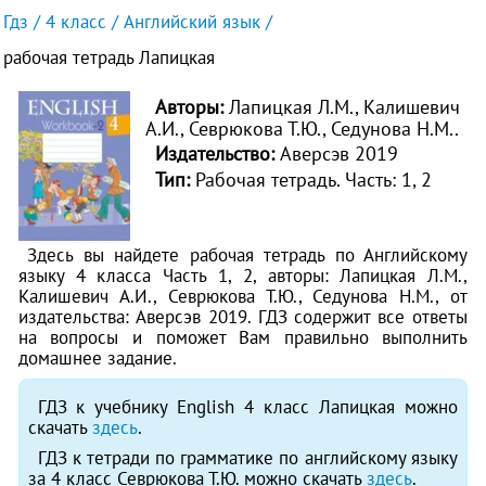
Гдз
4 класс
Английский язык
рабочая тетрадь Лапицкая
Авторы:
Лапицкая Л.М., Калишевич
А.И., Севрюкова Т.Ю., Седунова Н.М..
Издательство:
Аверсэв 2019
Тип:
Рабочая тетрадь.
Часть: 1, 2
Здесь вы найдете рабочая тетрадь по Английскому
языку 4 класса Часть 1, 2, авторы: Лапицкая Л.М.,
Калишевич А.И., Севрюкова Т.Ю., Седунова Н.М., от
издательства: Аверсэв 2019. ГДЗ содержит все ответы
на вопросы и поможет Вам правильно выполнить
домашнее задание.
ГДЗ к учебнику English 4 класс Лапицкая можно
скачать
здесь
.
ГДЗ к тетради по грамматике по английскому языку
за 4 класс Севрюкова Т.Ю. можно скачать
здесь
.