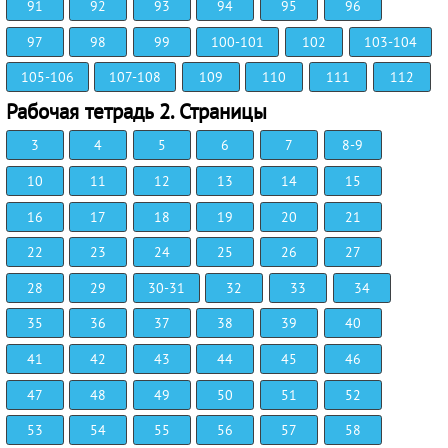
91
92
93
94
95
96
97
98
99
100-101
102
103-104
105-106
107-108
109
110
111
112
Рабочая тетрадь 2. Страницы
3
4
5
6
7
8-9
10
11
12
13
14
15
16
17
18
19
20
21
22
23
24
25
26
27
28
29
30-31
32
33
34
35
36
37
38
39
40
41
42
43
44
45
46
47
48
49
50
51
52
53
54
55
56
57
58