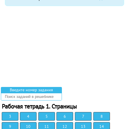
Введите номер задания
Рабочая тетрадь 1. Страницы
3
4
5
6
7
8
9
10
11
12
13
14