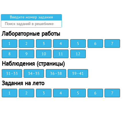
Введите номер задания
Лабораторные работы
1
2
3
4
5
6
7
8
9
10
11
12
Наблюдения (страницы)
31–33
34–35
36–38
39–41
Задания на лето
1
2
3
4
5
6
7