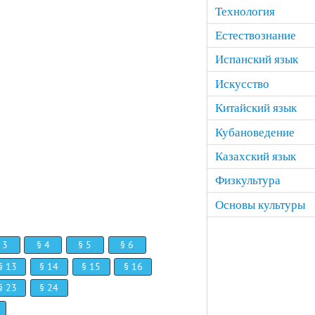
Технология
Естествознание
Испанский язык
Искусство
Китайский язык
Кубановедение
Казахский язык
Физкультура
Основы культуры
 3
§ 4
§ 5
§ 6
§ 13
§ 14
§ 15
§ 16
§ 23
§ 24