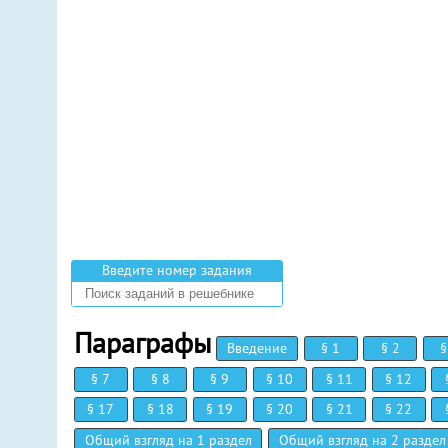
Введите номер задания
Параграфы
Введение
§ 1
§ 2
§
§ 7
§ 8
§ 9
§ 10
§ 11
§ 12
§ 17
§ 18
§ 19
§ 20
§ 21
§ 22
Общий взгляд на 1 раздел
Общий взгляд на 2 раздел