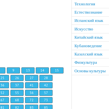
Технология
Естествознание
Испанский язык
Искусство
Китайский язык
Кубановедение
Казахский язык
Физкультура
9
13
14
15
Основы культуры
25
26
27
28
36
37
41
42
52
55
56
57
67
68
72
73
81
82
83
85