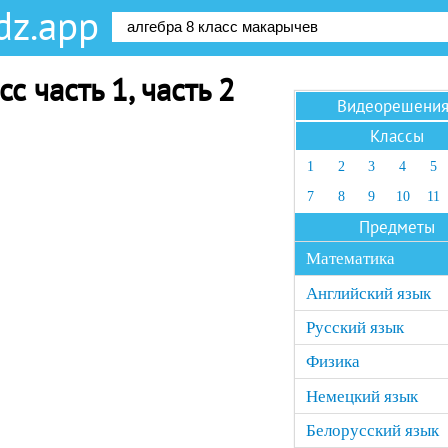
dz.app
с часть 1, часть 2
Видеорешени
Классы
1
2
3
4
5
7
8
9
10
11
Предметы
Математика
Английский язык
Русский язык
Физика
Немецкий язык
Белорусский язык