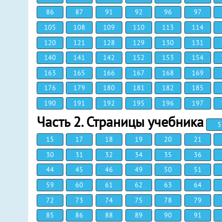
86
87
91
92
96
97
105
108
109
110
113
114
120
121
128
129
130
131
140
141
142
152
153
154
163
165
166
167
168
169
176
179
180
181
182
185
190
191
192
195
196
197
Часть 2. Страницы учебника
5
15
17
18
19
20
21
30
31
32
34
35
36
44
45
46
49
50
51
59
60
61
62
63
64
72
73
74
75
78
79
85
86
88
89
90
91