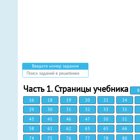
Введите номер задания
Часть 1. Страницы учебника
8
16
18
19
20
21
24
29
30
31
32
33
35
43
45
46
47
50
51
58
61
62
63
65
66
74
75
76
77
78
80