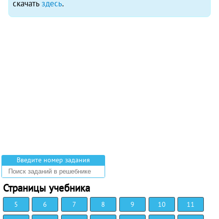
скачать
здесь
.
Введите номер задания
Страницы учебника
5
6
7
8
9
10
11