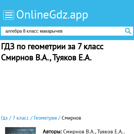
OnlineGdz.app
ГДЗ по геометрии за 7 класс
Смирнов В.А., Туяков Е.А.
Гдз
7 класс
Геометрия
Смирнов
Авторы:
Смирнов В.А., Туяков Е.А..