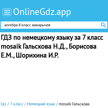
OnlineGdz.app
ГДЗ по немецкому языку за 7 класс
mosaik Гальскова Н.Д., Борисова
Е.М., Шорихина И.Р.
Гдз
7 класс
Немецкий язык
mosaik Гальскова