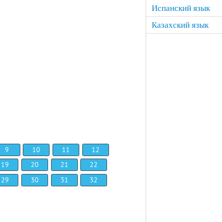
Испанский язык
Казахский язык
9
10
11
12
19
20
21
22
29
30
31
32