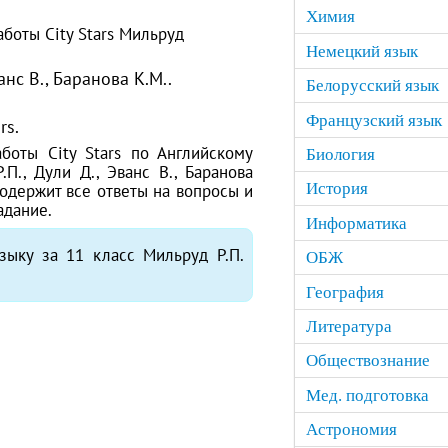
Химия
боты City Stars Мильруд
Немецкий язык
анс В., Баранова К.М..
Белорусский язык
8
Французский язык
rs.
боты City Stars по Английскому
Биология
П., Дули Д., Эванс В., Баранова
История
содержит все ответы на вопросы и
адание.
Информатика
языку за 11 класс Мильруд Р.П.
ОБЖ
География
Литература
Обществознание
Мед. подготовка
Астрономия