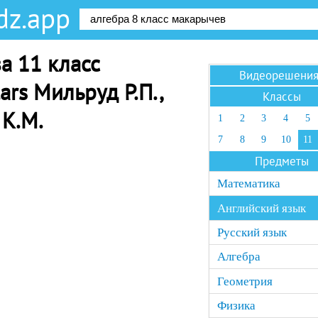
dz.app
а 11 класс
Видеорешени
ars Мильруд Р.П.,
Классы
 К.М.
1
2
3
4
5
7
8
9
10
11
Предметы
Математика
Английский язык
Русский язык
Алгебра
Геометрия
Физика