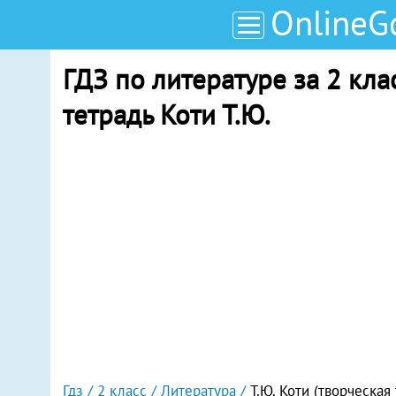
OnlineG
ГДЗ по литературе за 2 кла
тетрадь Коти Т.Ю.
Гдз
2 класс
Литература
Т.Ю. Коти (творческая