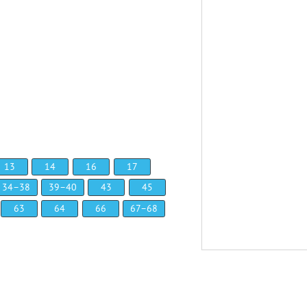
13
14
16
17
34–38
39–40
43
45
63
64
66
67–68