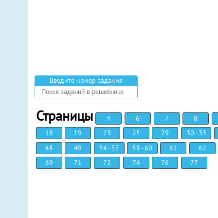
Введите номер задания
Страницы
4
6
7
8
18
19
23
25
29
30–33
48
49
54–57
58–60
61
62
69
71
72
74
76
77