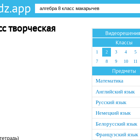
dz.app
сс творческая
Видеорешени
Классы
1
2
3
4
5
7
8
9
10
11
Предметы
Математика
Английский язык
Русский язык
Немецкий язык
Белорусский язык
Французский язык
 тетрадь)