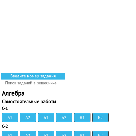
Введите номер задания
Алгебра
Самостоятельные работы
С-1
А1
А2
Б1
Б2
В1
В2
С-2
А1
А2
Б1
Б2
В1
В2