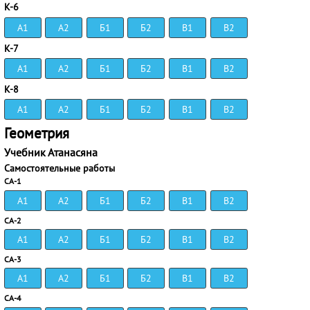
К-6
А1
А2
Б1
Б2
В1
В2
К-7
А1
А2
Б1
Б2
В1
В2
К-8
А1
А2
Б1
Б2
В1
В2
Геометрия
Учебник Атанасяна
Самостоятельные работы
СА-1
А1
А2
Б1
Б2
В1
В2
СА-2
А1
А2
Б1
Б2
В1
В2
СА-3
А1
А2
Б1
Б2
В1
В2
СА-4