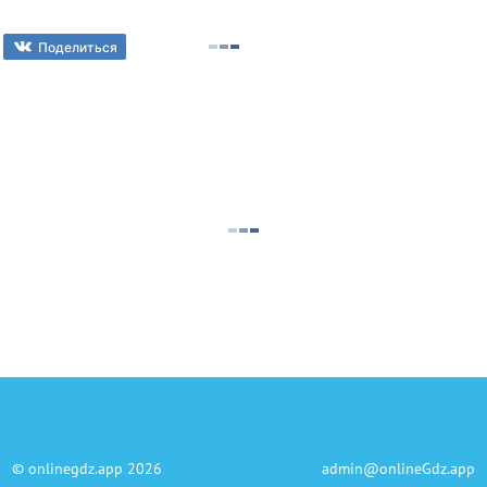
Поделиться
©
onlinegdz.app
2026
admin@onlineGdz.app