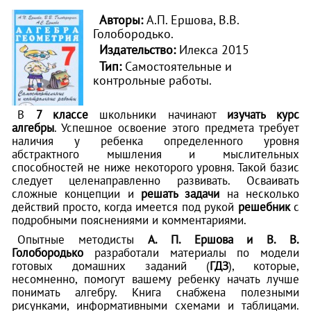
Авторы:
А.П. Ершова, В.В.
Голобородько.
Издательство:
Илекса 2015
Тип:
Самостоятельные и
контрольные работы.
В
7 классе
школьники начинают
изучать курс
алгебры
. Успешное освоение этого предмета требует
наличия у ребенка определенного уровня
абстрактного мышления и мыслительных
способностей не ниже некоторого уровня. Такой базис
следует целенаправленно развивать. Осваивать
сложные концепции и
решать задачи
на несколько
действий просто, когда имеется под рукой
решебник
с
подробными пояснениями и комментариями.
Опытные методисты
А. П. Ершова и В. В.
Голобородько
разработали материалы по модели
готовых домашних заданий (
ГДЗ
), которые,
несомненно, помогут вашему ребенку начать лучше
понимать алгебру. Книга снабжена полезными
рисунками, информативными схемами и таблицами.