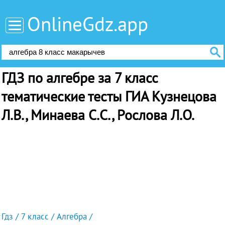
OnlineGdz.app
ГДЗ по алгебре за 7 класс
тематические тесты ГИА Кузнецова
Л.В., Минаева С.С., Рослова Л.О.
Гдз
7 класс
Алгебра