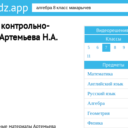
dz.app
 контрольно-
Видеорешени
Артемьева Н.А.
Классы
5
6
7
8
9
11
Предметы
Математика
Английский язык
Русский язык
Алгебра
Геометрия
Физика
ные материалы Артемьева