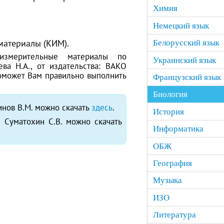
Химия
Немецкий язык
материалы (КИМ).
Белорусский язык
-измерительные материалы по
Украинский язык
ва Н.А., от издательства: ВАКО
поможет Вам правильно выполнить
Французский язык
Биология
инов В.М. можно скачать
здесь
.
История
 Суматохин С.В. можно скачать
Информатика
ОБЖ
География
Музыка
ИЗО
Литература