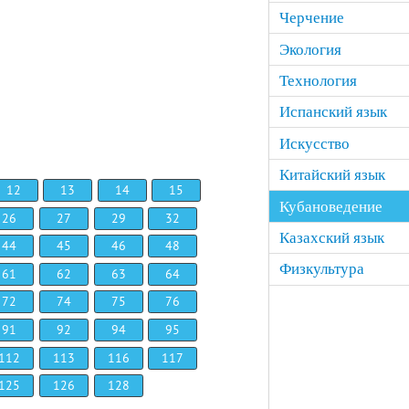
Черчение
Экология
Технология
Испанский язык
Искусство
Китайский язык
12
13
14
15
Кубановедение
26
27
29
32
Казахский язык
44
45
46
48
Физкультура
61
62
63
64
72
74
75
76
91
92
94
95
112
113
116
117
125
126
128