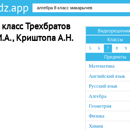
dz.app
 класс Трехбратов
Видеорешени
И.А., Криштопа А.Н.
Классы
5
6
7
8
9
Предметы
Математика
Английский язык
Русский язык
Алгебра
Геометрия
Физика
Химия