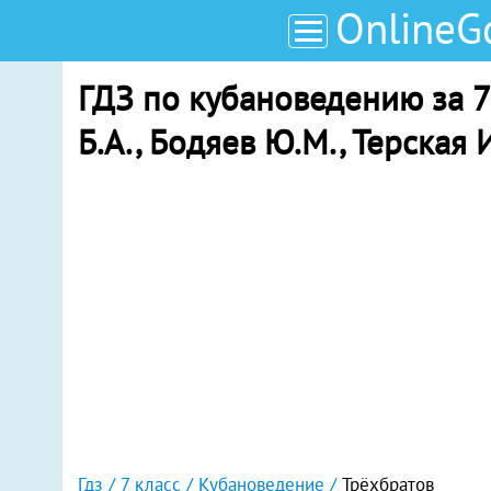
OnlineG
ГДЗ по кубановедению за 7
Б.А., Бодяев Ю.М., Терская 
Гдз
7 класс
Кубановедение
Трёхбратов