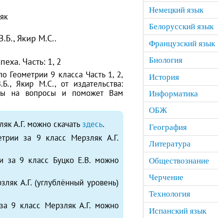
Немецкий язык
як
Белорусский язык
.Б., Якир М.С..
Французский язык
спеха.
Часть: 1, 2
Биология
о Геометрии 9 класса Часть 1, 2,
История
Б., Якир М.С., от издательства:
еты на вопросы и поможет Вам
Информатика
ОБЖ
ляк А.Г. можно скачать
здесь
.
География
трии за 9 класс Мерзляк А.Г.
Литература
и за 9 класс Буцко Е.В. можно
Обществознание
Черчение
зляк А.Г. (углублённый уровень)
Технология
за 9 класс Мерзляк А.Г. можно
Испанский язык