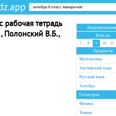
dz.app
с рабочая тетрадь
Видеорешени
., Полонский В.Б.,
Классы
7
8
9
10
11
Предметы
Математика
Английский язык
Русский язык
Алгебра
Геометрия
Физика
Химия