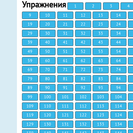
Упражнения
1
2
3
4
9
10
11
12
13
14
19
20
21
22
23
24
29
30
31
32
33
34
39
40
41
42
43
44
49
50
51
52
53
54
59
60
61
62
63
64
69
70
71
72
73
74
79
80
81
82
83
84
89
90
91
92
93
94
99
100
101
102
103
104
109
110
111
112
113
114
119
120
121
122
123
124
129
130
131
132
133
134