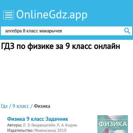
OnlineGdz.app
ГДЗ по физике за 9 класс онлайн
Гдз
9 класс
Физика
Физика 9 класс Задачник
Авторы:
Л. Э. Генденштейн Л. А. Кирик
Издательство:
Мнемозина 2010