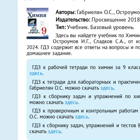
Авторы:
Габриелян О.С., Остроумов
Издательство:
Просвещение 2018
Тип:
Учебник. Базовый уровень.
Здесь вы найдете учебник по Химии 
Остроумов И.Г., Сладков С.А., от 
2024. ГДЗ содержит все ответы на вопросы и 
домашнее задание.
ГДЗ к рабочей тетради по химии за 9 класс
здесь
.
ГДЗ к тетради для лабораторных и практиче
Габриелян О.С. можно скачать
здесь
.
ГДЗ к сборнику задач и упражнений по хи
можно скачать
здесь
.
ГДЗ к проверочным и контрольным работам 
О.С. можно скачать
здесь
.
ГДЗ к сборнику задач, упражнений и тестов 
скачать
здесь
.