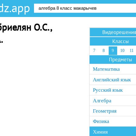
dz.app
бриелян О.С.,
Видеорешени
.
Классы
7
8
9
10
11
Предметы
Математика
Английский язык
Русский язык
Алгебра
Геометрия
Физика
Химия