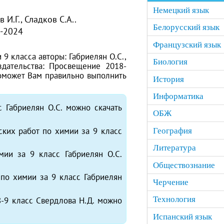
Немецкий язык
 И.Г., Сладков С.А..
Белорусский язык
-2024
Французский язык
9 класса авторы: Габриелян О.С.,
Биология
издательства: Просвещение 2018-
поможет Вам правильно выполнить
История
Информатика
 Габриелян О.С. можно скачать
ОБЖ
ских работ по химии за 9 класс
География
Литература
мии за 9 класс Габриелян О.С.
Обществознание
по химии за 9 класс Габриелян
Черчение
Технология
8-9 класс Свердлова Н.Д. можно
Испанский язык