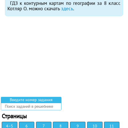
ГДЗ к контурным картам по географии за 8 класс
Котляр О. можно скачать
здесь
.
Введите номер задания
Страницы
4–5
6
7
8
9
10
11