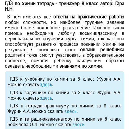
ГДЗ по химии тетрадь - тренажер 8 класс автор: Гара
Н.Н.
В нем имеются все
ответы на практические работы
любой сложности, но наиболее трудные задания
имеют более подробное разъяснение. Именно такая
помощь необходима любому восьмикласснику в
первоначальном изучении курса химии, так как она
способствует развитию процесса познания химии на
результат. С помощью этого
онлайн решебника
родители тоже смогут участвовать в образовательном
процессе, помогая ребенку наилучшим образом
овладеть необходимыми
знаниями по химии
.
ГДЗ к учебнику по химии за 8 класс Журин А.А.
можно скачать
здесь
.
ГДЗ к задачнику по химии за 8 класс Журин А.А.
можно скачать
здесь
.
ГДЗ к тетради-практикуму по химии за 8 класс
Журин А.А. можно скачать
здесь
.
ГДЗ к тетради-экзаменатору по химии за 8 класс
Бобылёва О.Л. можно скачать
здесь
.