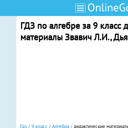
OnlineG
ГДЗ по алгебре за 9 класс 
материалы Звавич Л.И., Дья
Гдз
9 класс
Алгебра
дидактические материал