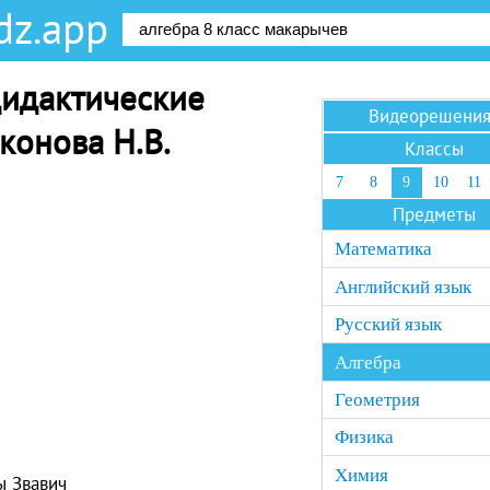
dz.app
дидактические
Видеорешени
конова Н.В.
Классы
7
8
9
10
11
Предметы
Математика
Английский язык
Русский язык
Алгебра
Геометрия
Физика
Химия
ы Звавич