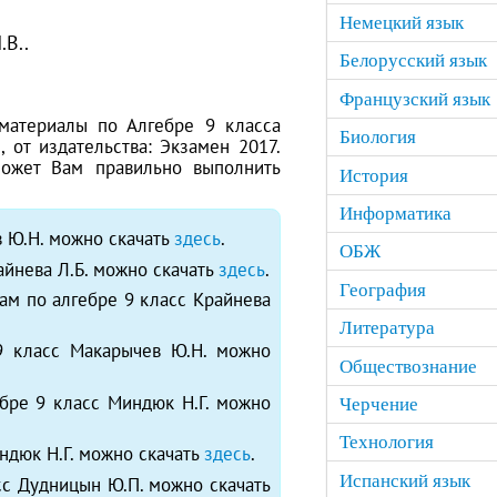
Немецкий язык
.В..
Белорусский язык
Французский язык
материалы по Алгебре 9 класса
Биология
, от издательства: Экзамен 2017.
ожет Вам правильно выполнить
История
Информатика
в Ю.Н. можно скачать
здесь
.
ОБЖ
айнева Л.Б. можно скачать
здесь
.
География
ам по алгебре 9 класс Крайнева
Литература
9 класс Макарычев Ю.Н. можно
Обществознание
бре 9 класс Миндюк Н.Г. можно
Черчение
Технология
ндюк Н.Г. можно скачать
здесь
.
Испанский язык
сс Дудницын Ю.П. можно скачать