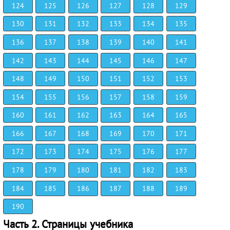
124
125
126
127
128
129
130
131
132
133
134
135
136
137
138
139
140
141
142
143
144
145
146
147
148
149
150
151
152
153
154
155
156
157
158
159
160
161
162
163
164
165
166
167
168
169
170
171
172
173
174
175
176
177
178
179
180
181
182
183
184
185
186
187
188
189
190
Часть 2. Страницы учебника