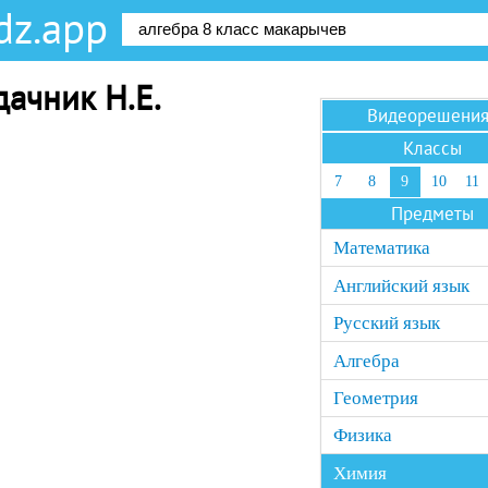
dz.app
дачник Н.Е.
Видеорешени
Классы
7
8
9
10
11
Предметы
Математика
Английский язык
Русский язык
Алгебра
Геометрия
Физика
Химия