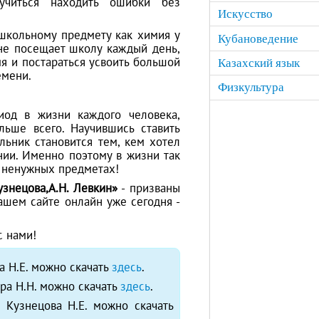
учиться находить ошибки без
Искусство
 школьному предмету как химия у
Кубановедение
 не посещает школу каждый день,
я и постараться усвоить большой
Казахский язык
емени.
Физкультура
од в жизни каждого человека,
льше всего. Научившись ставить
ьник становится тем, кем хотел
нии. Именно поэтому в жизни так
а ненужных предметах!
узнецова,А.Н. Левкин»
- призваны
ашем сайте онлайн уже сегодня -
с нами!
а Н.Е. можно скачать
здесь
.
ара Н.Н. можно скачать
здесь
.
 Кузнецова Н.Е. можно скачать