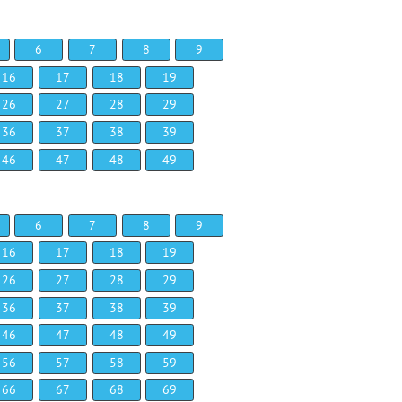
6
7
8
9
16
17
18
19
26
27
28
29
36
37
38
39
46
47
48
49
6
7
8
9
16
17
18
19
26
27
28
29
36
37
38
39
46
47
48
49
56
57
58
59
66
67
68
69