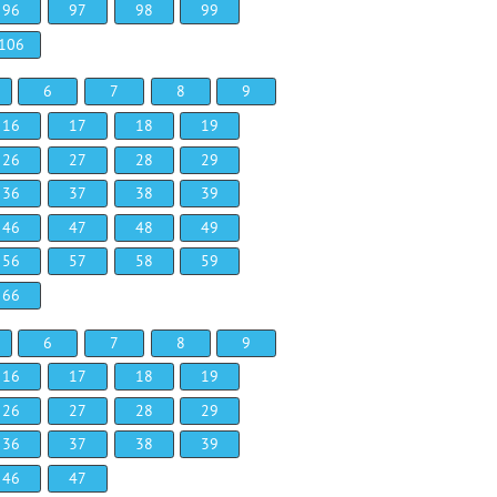
96
97
98
99
106
6
7
8
9
16
17
18
19
26
27
28
29
36
37
38
39
46
47
48
49
56
57
58
59
66
6
7
8
9
16
17
18
19
26
27
28
29
36
37
38
39
46
47