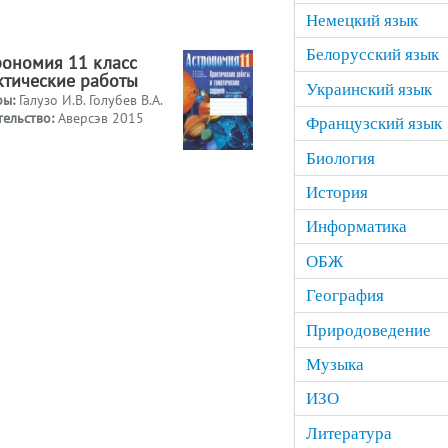
Немецкий язык
Белорусский язык
рономия 11 класс
ктические работы
Украинский язык
ры:
Галузо И.В. Голубев В.А.
тельство:
Аверсэв 2015
Французский язык
Биология
История
Информатика
ОБЖ
География
Природоведение
Музыка
ИЗО
Литература