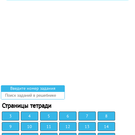
Введите номер задания
Страницы тетради
3
4
5
6
7
8
9
10
11
12
13
14